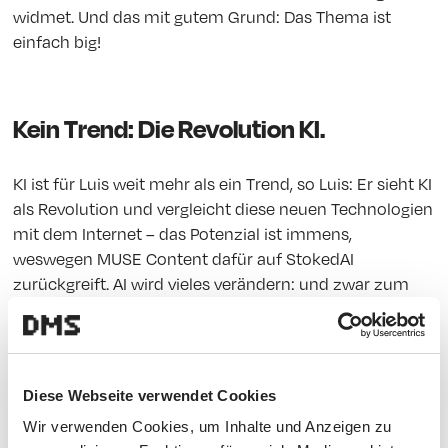
widmet. Und das mit gutem Grund: Das Thema ist
einfach big!
Kein Trend: Die Revolution KI.
KI ist für Luis weit mehr als ein Trend, so Luis: Er sieht KI
als Revolution und vergleicht diese neuen Technologien
mit dem Internet – das Potenzial ist immens,
weswegen MUSE Content dafür auf StokedAI
zurückgreift. AI wird vieles verändern: und zwar zum
Guten. Luis dazu:
Für mich ist KI viel stärker als ein Trend – wir
Diese Webseite verwendet Cookies
erreichen eine Geschwindigkeit, die vorher nie
Wir verwenden Cookies, um Inhalte und Anzeigen zu
da war: In allen Bereichen. KI berührt alles und