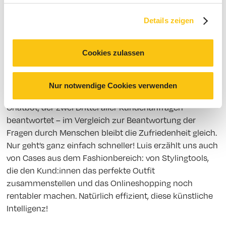
erstellt werden. Bisherige Tests sprechen für sich: Die
mittels AI erstellten Newsletter erzielen bessere
Details zeigen
Clickrates. Woran das liegt? Die AI kann sich der
jeweiligen Zielperson noch besser widmen und
Cookies zulassen
deutlich persönlicher bei ihren Needs abholen. Hier
können LLM Lösungen, also Large Language Modelle,
viele Benefits bringen. Das gilt auch für Chatbots:
Nur notwendige Cookies verwenden
Klarna setzt seit Anfang des Jahres auf einen neuen
Chatbot, der zwei Drittel aller Kundenanfragen
beantwortet – im Vergleich zur Beantwortung der
Fragen durch Menschen bleibt die Zufriedenheit gleich.
Nur geht’s ganz einfach schneller! Luis erzählt uns auch
von Cases aus dem Fashionbereich: von Stylingtools,
die den Kund:innen das perfekte Outfit
zusammenstellen und das Onlineshopping noch
rentabler machen. Natürlich effizient, diese künstliche
Intelligenz!