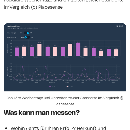
imVergleich (c) Placesense
Populäre Wochentage und Uhrzeiten zweier Standorte im Vergleich ©
Placesense
Was kann man messen?
Wohin geht’s für Ihren Erfolg? Herkunft und