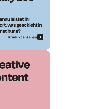
nau leistet Ihr
rt, was geschieht in
Umgebung?
Produkt ansehen
eative
ntent