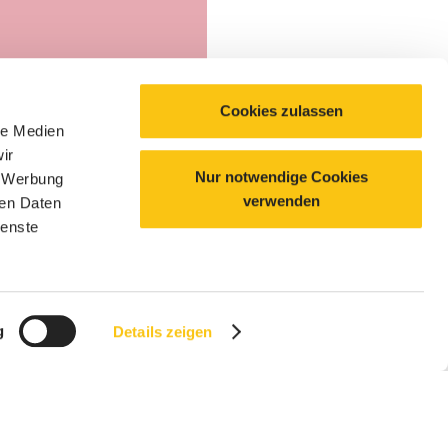
eben Technik. Und wir
 Ideen.
Cookies zulassen
Produkt ansehen
le Medien
ir
Nur notwendige Cookies
, Werbung
verwenden
ren Daten
ienste
g
Details zeigen