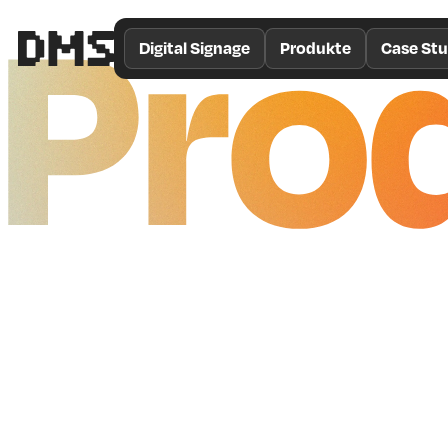
Pro
/*
Theme
Digital Signage
Produkte
Case Stu
Color
*/