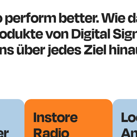
perform better. Wie da
odukte von Digital Sig
ns über jedes Ziel hi
Instore
Lo
er
Radio
An