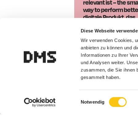
relevant ist – the sma
way to perform bette
digitale Produkt, das
zielgruppenspezifis
Diese Webseite verwende
arbeitet.
Produkt ans
Wir verwenden Cookies, um
anbieten zu können und di
Informationen zu Ihrer Ve
und Analysen weiter. Unse
zusammen, die Sie ihnen b
gesammelt haben.
Einwilligungsauswahl
Notwendig