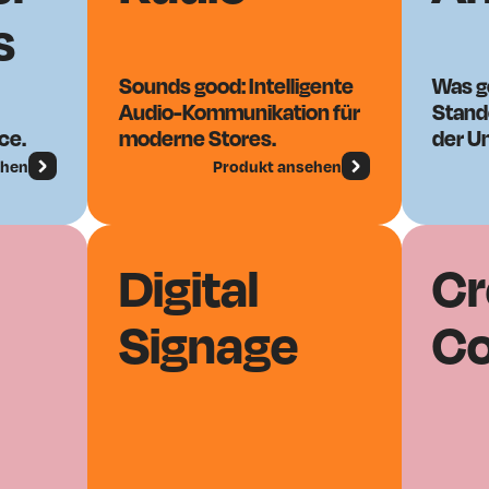
s
Sounds good: Intelligente
Was ge
Audio-Kommunikation für
Stando
ce.
moderne Stores.
der 
ehen
Produkt ansehen
Digital
Cr
Signage
Co