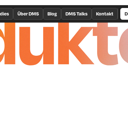
dukt
dies
Über DMS
Blog
DMS Talks
Kontakt
D