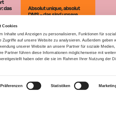
rt
r: das
Absolut unique, absolut
DMS – das sind unsere
ch
Screenlösungen für Shops
Wir li
t Cookies
und Showrooms.
lieben
ehen
Produkt ansehen
 Inhalte und Anzeigen zu personalisieren, Funktionen für sozia
e Zugriffe auf unsere Website zu analysieren. Außerdem geben w
rwendung unserer Website an unsere Partner für soziale Medien
re Partner führen diese Informationen möglicherweise mit weite
ereitgestellt haben oder die sie im Rahmen Ihrer Nutzung der D
Präferenzen
Statistiken
Marketin