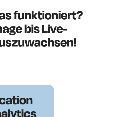
s funktioniert?
nage bis Live-
nauszuwachsen!
cation
alytics