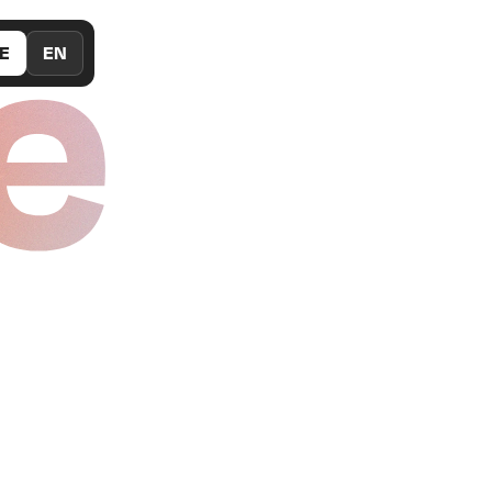
e
E
EN