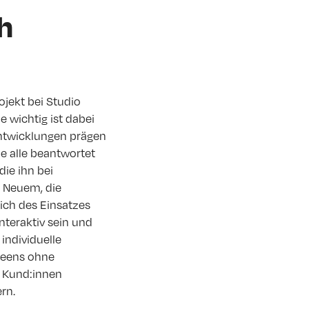
ch
ojekt bei Studio
 wichtig ist dabei
ntwicklungen prägen
e alle beantwortet
ie ihn bei
u Neuem, die
lich des Einsatzes
nteraktiv sein und
 individuelle
reens ohne
s Kund:innen
rn.