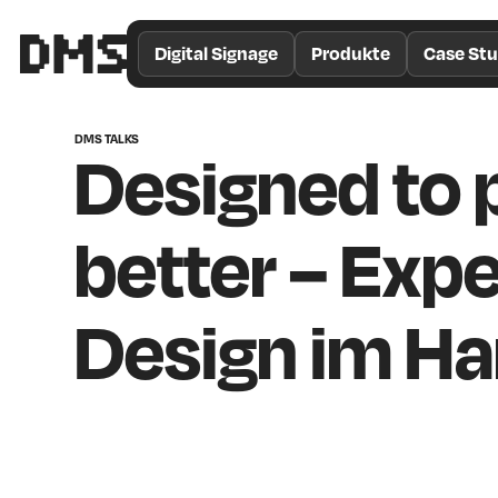
/*
Theme
Digital Signage
Produkte
Case Stu
Color
*/
DMS TALKS
Designed to 
better – Exp
Design im Ha