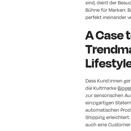
sind, dient der Besu
Bühne für Marken: B
perfekt ineinander v
A Case 
Trendma
Lifestyle
Dass Kund:innen gern
die Kultmarke
Bioge
zur sensorischen Au
einzigartigen Statem
automatischen Produ
Shipping erleichtert
auch eine Customer 