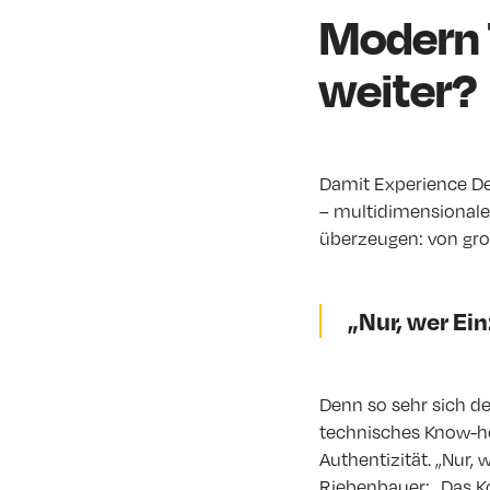
Modern T
weiter?
Damit Experience De
– multidimensionale 
überzeugen: von groß
„Nur, wer Ei
Denn so sehr sich de
technisches Know-how
Authentizität. „Nur,
Riebenbauer: „Das K