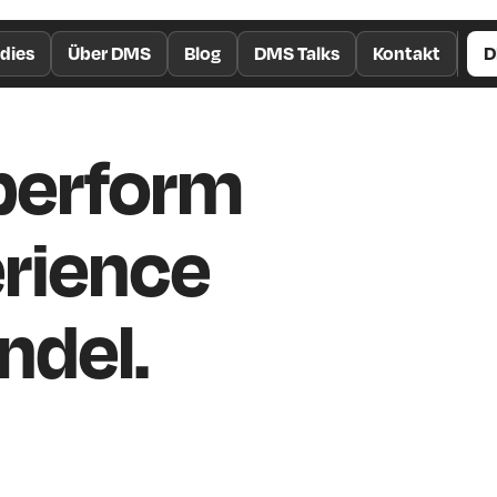
dies
Über DMS
Blog
DMS Talks
Kontakt
D
perform
erience
ndel.