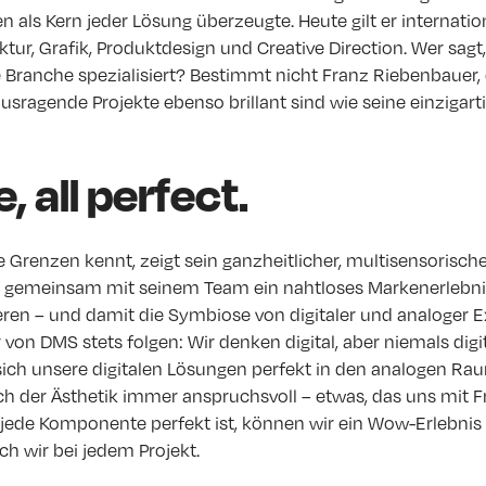
n als Kern jeder Lösung überzeugte. Heute gilt er internati
ektur, Grafik, Produktdesign und Creative Direction. Wer sagt
e Branche spezialisiert? Bestimmt nicht Franz Riebenbauer,
usragende Projekte ebenso brillant sind wie seine einzigar
e, all perfect.
ne Grenzen kennt, zeigt sein ganzheitlicher, multisensorisc
s, gemeinsam mit seinem Team ein nahtloses Markenerlebnis
ren – und damit die Symbiose von digitaler und analoger E
von DMS stets folgen: Wir denken digital, aber niemals digit
sich unsere digitalen Lösungen perfekt in den analogen Ra
ich der Ästhetik immer anspruchsvoll – etwas, das uns mit
 jede Komponente perfekt ist, können wir ein Wow-Erlebnis
h wir bei jedem Projekt.