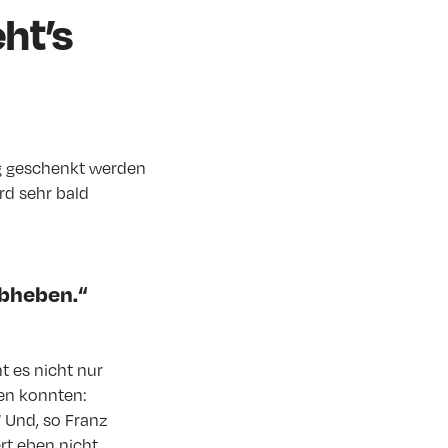
ht’s
ng geschenkt werden
rd sehr bald
abheben.“
t es nicht nur
gen konnten:
“ Und, so Franz
rt eben nicht