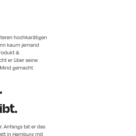
iteren hochkarätigen
 Denn kaum jemand
rodukt &
cht er über seine
en Mind gemacht
r
ibt.
 Anfangs tat er das
Matt in Hamburg mit