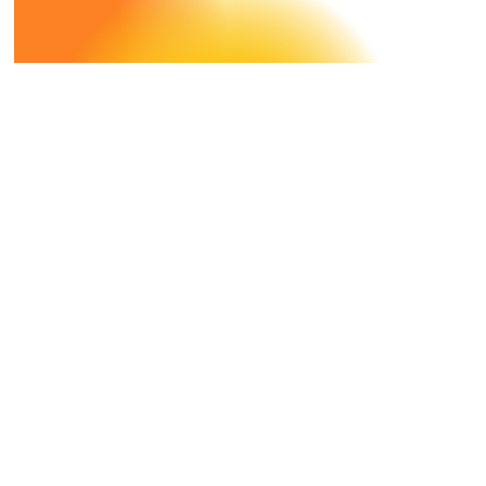
Case Study
DMS X
Hammerer Aluminium Industries
HAI Performance: Digital Signage -
Mitarbeiterinformation mit DMS-
Screen-Lösungen