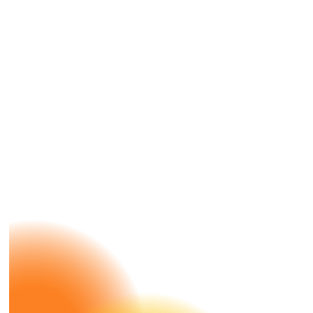
Case Study
DMS X
Nespresso
Ein voller Erfolg mit Nespresso, what
else?