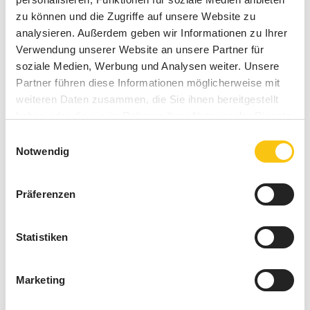
konzipiert und umgesetzt:
zu können und die Zugriffe auf unsere Website zu
analysieren. Außerdem geben wir Informationen zu Ihrer
LED-Videowall (16 Screens in der Breite) für
Verwendung unserer Website an unsere Partner für
faszinierenden Content und zur Motivation der
soziale Medien, Werbung und Analysen weiter. Unsere
Mitarbeiter:innen
Partner führen diese Informationen möglicherweise mit
weiteren Daten zusammen, die Sie ihnen bereitgestellt
Digital Signage als Ergänzung zu Exponaten
haben oder die sie im Rahmen Ihrer Nutzung der Dienste
historischer Küchenelemente und Produkte (7
gesammelt haben.
Screens, hochkant)
Einwilligungsauswahl
Notwendig
Schwarzes Brett / Blackboard zur topaktuellen
Information aller Mitarbeiter:innen
Präferenzen
Statistiken
Marketing