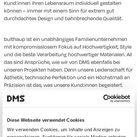
Kund:innen ihren Lebensraum individuell gestalten
können – immer mit einem Sinn für extrem gut
durchdachtes Design und bahnbrechende Qualität.
bulthaup ist ein unabhängiges Familienunternehmen
mit kompromisslosem Fokus auf Hochwertigkeit, Style
und die beste Verarbeitung hochwertiger Materialen. All
das sind Ansprüche, wie wir von DMS ebenfalls bei
unseren Projekten haben. Denn unsere Leidenschaft für
Ästhetik, technische Perfektion und ein Höchstmaß an
Präzision ist das, was unsere Kund:innen begeistert.
DMS X bulthaup – die Lösung, die
begeistert.
Diese Webseite verwendet Cookies
Wir verwenden Cookies, um Inhalte und Anzeigen zu
Konkret hat unser Team die folgenden Innovationen
personalisieren, Funktionen für soziale Medien anbieten