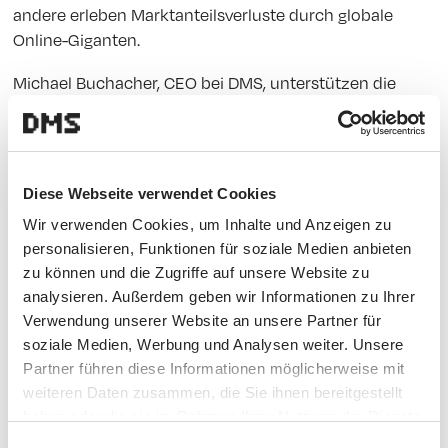
andere erleben Marktanteilsverluste durch globale
Online-Giganten.
Michael Buchacher, CEO bei DMS, unterstützen die
DMS Kund:innen seit langer Zeit bei dieser
Herausforderung und bringt viel Know-how mit. Das
macht das Unternehmen zum führenden
Digitalisierungspartner für den Retail. Was wir gelernt
Diese Webseite verwendet Cookies
haben: Trotz fortgesetzter Digitalisierung bleiben
Wir verwenden Cookies, um Inhalte und Anzeigen zu
persönliche Beziehungen von großer Bedeutung.
personalisieren, Funktionen für soziale Medien anbieten
Für den stationären Handel hat Michael Buchacher hier
zu können und die Zugriffe auf unsere Website zu
analysieren. Außerdem geben wir Informationen zu Ihrer
einen Tipp:
Verwendung unserer Website an unsere Partner für
soziale Medien, Werbung und Analysen weiter. Unsere
Partner führen diese Informationen möglicherweise mit
„Das Erfolgsrezept ist, persönliche und digitale
weiteren Daten zusammen, die Sie ihnen bereitgestellt
Kommunikation miteinander zu integrieren und
haben oder die sie im Rahmen Ihrer Nutzung der Dienste
ein einzigartiges Kundenerlebnis zu schaffen.
gesammelt haben.
Einwilligungsauswahl