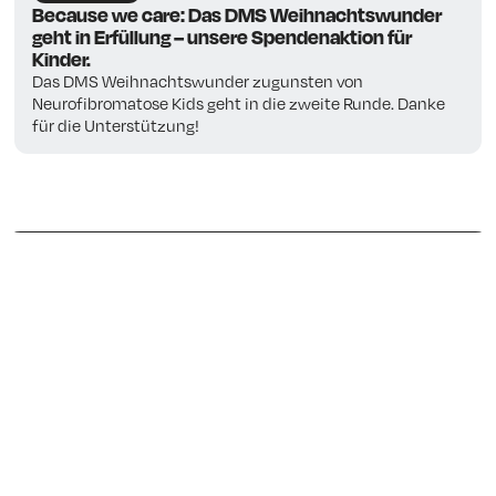
Because we care: Das DMS Weihnachtswunder
geht in Erfüllung – unsere Spendenaktion für
Kinder.
Das DMS Weihnachtswunder zugunsten von
Neurofibromatose Kids geht in die zweite Runde. Danke
für die Unterstützung!
Unser Job ist es zu begeistern.
Lassen Sie uns über
Ihr Projekt sprechen
Presse
Impressum
AGB
Datenschutzerklärung