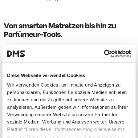
Von smarten Matratzen bis hin zu
Parfümeur-Tools.
Von 9. bis 12. Jänner wurde Las Vegas der absolute Hot
Spot. Vorgestellt wurden wieder klassische Elektro-
Geräte wie neue Fernseher, aber auch smarte
Matratzen und Wasserhähne, Hypnosebrillen und
Diese Webseite verwendet Cookies
selbstfahrende Autos.
Wir verwenden Cookies, um Inhalte und Anzeigen zu
personalisieren, Funktionen für soziale Medien anbieten
Die DMS Highlights: Mit der Maschine NotaNota wird
zu können und die Zugriffe auf unsere Website zu
man zum Parfümeur – riecht nach einer spannenden
analysieren. Außerdem geben wir Informationen zu Ihrer
Idee. Via App kreiert man aus 24 Düften eine eigene
Verwendung unserer Website an unsere Partner für
Mischung und kann sie in kleine Flacons füllen lassen.
soziale Medien, Werbung und Analysen weiter. Unsere
Natürlich bekommt man – für den Preis von 800 Dollar
Partner führen diese Informationen möglicherweise mit
– Tipps und Tricks und kann sich mit der Community
weiteren Daten zusammen, die Sie ihnen bereitgestellt