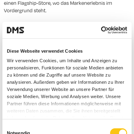
einen Flagship-Store, wo das Markenerlebnis im
Vordergrund steht.
Von online zu (auch) offline:
Nespresso
Klaus Slamanig, B2C Commercial Director bei
Diese Webseite verwendet Cookies
Nespresso Austria GmbH & Co OHG, stellte sein
Wir verwenden Cookies, um Inhalte und Anzeigen zu
Unternehmen als eines vor, das sich aus dem Online-
personalisieren, Funktionen für soziale Medien anbieten
Handel heraus entwickelte:
zu können und die Zugriffe auf unsere Website zu
analysieren. Außerdem geben wir Informationen zu Ihrer
Verwendung unserer Website an unsere Partner für
soziale Medien, Werbung und Analysen weiter. Unsere
Partner führen diese Informationen möglicherweise mit
„Nespresso startete seine Erfolgsgeschichte in
weiteren Daten zusammen, die Sie ihnen bereitgestellt
B2C zuerst mit dem Internetauftritt, der seinen
haben oder die sie im Rahmen Ihrer Nutzung der Dienste
Clubmitgliedern zum ersten Mal die Möglichkeit
gesammelt haben.
Einwilligungsauswahl
gab, jederzeit Nespresso Produkte zu bestellen.
Notwendig