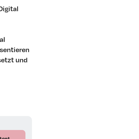
igital
al
sentieren
setzt und
tent