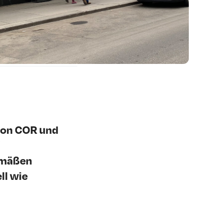
von COR und
gemäßen
ll wie