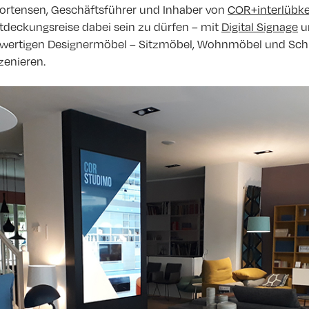
Mortensen, Geschäftsführer und Inhaber von
COR+interlübk
ntdeckungsreise dabei sein zu dürfen – mit
Digital Signage
u
hwertigen Designermöbel – Sitzmöbel, Wohnmöbel und Sc
zenieren.