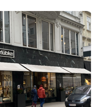
hnischen
gelmäßig
d wenn wir
pathisches
r kleine, als
chläge