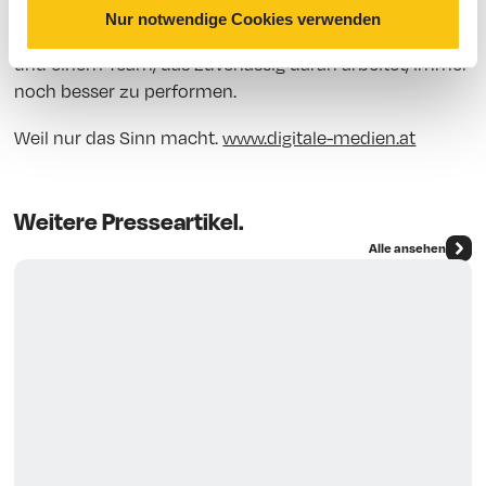
laufenden redaktionellen und technischen Betreuung
Nur notwendige Cookies verwenden
alles anbieten kann: immer mit Hands-on Mentalität
und einem Team, das zuverlässig daran arbeitet, immer
noch besser zu performen.
Weil nur das Sinn macht.
www.digitale-medien.at
Weitere Presseartikel.
Alle ansehen