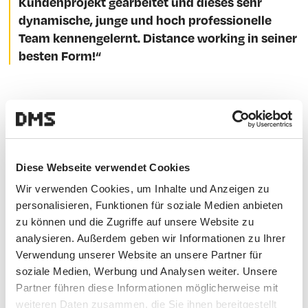
Kundenprojekt gearbeitet und dieses sehr
dynamische, junge und hoch professionelle
Team kennengelernt. Distance working in seiner
besten Form!“
Die besondere technische Herausforderung ergab sich
aus der Größe des digitalen Shops, weshalb vorab
genau definiert werden musste, wie das 3D-Modell
aufgebaut werden soll. Da es sich bei COR+interlübke
Diese Webseite verwendet Cookies
um ein Design-Studio handelt, wurde der Content
Wir verwenden Cookies, um Inhalte und Anzeigen zu
besonders sorgfältig ausgewählt und passgenau in
personalisieren, Funktionen für soziale Medien anbieten
Szene gesetzt.
zu können und die Zugriffe auf unsere Website zu
Über DMS.
analysieren. Außerdem geben wir Informationen zu Ihrer
Verwendung unserer Website an unsere Partner für
soziale Medien, Werbung und Analysen weiter. Unsere
Die „Digitale Mediensysteme GmbH“ (DMS) wurde 2004
Partner führen diese Informationen möglicherweise mit
gegründet und hat sich seitdem zu einem führenden
weiteren Daten zusammen, die Sie ihnen bereitgestellt