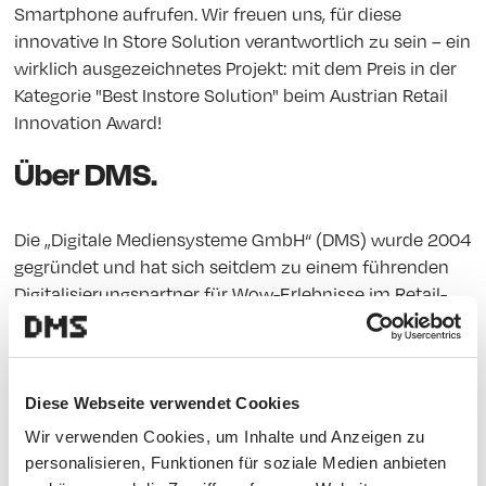
Smartphone aufrufen. Wir freuen uns, für diese
innovative In Store Solution verantwortlich zu sein – ein
wirklich ausgezeichnetes Projekt: mit dem Preis in der
Kategorie "Best Instore Solution" beim Austrian Retail
Innovation Award!
Über DMS.
Die „Digitale Mediensysteme GmbH“ (DMS) wurde 2004
gegründet und hat sich seitdem zu einem führenden
Digitalisierungspartner für Wow-Erlebnisse im Retail-
Betriebe im DACH-Raum entwickelt – immer mit dem
Ziel, zu begeistern: mit Digitalem mit Sinn. Außerdem
ist das Unternehmen vom Standort in Wien-Ottakring
aus projektbezogen in Italien, Slowenien und Ungarn,
Diese Webseite verwendet Cookies
insgesamt 13 Ländern aktiv.
Wir verwenden Cookies, um Inhalte und Anzeigen zu
personalisieren, Funktionen für soziale Medien anbieten
Ein Team von rund 25 Mitarbeiter:innen sorgt dafür,