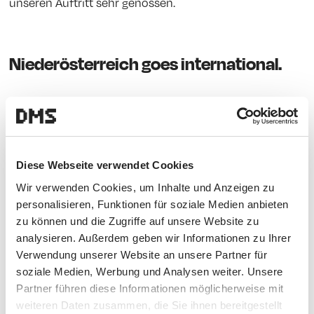
unseren Auftritt sehr genossen.
Niederösterreich goes international.
Im beeindruckenden, ehrwürdigen Ambiente des Palais
Niederösterreichs lag der Fokus der Gespräche auf
dem Bestehen und der Wettbewerbsfähigkeit
niederösterreichischer Unternehmen im
Diese Webseite verwendet Cookies
internationalen Geschäft. Wie kann man als regionales
Wir verwenden Cookies, um Inhalte und Anzeigen zu
Unternehmen mit der internationalen Konkurrenz
personalisieren, Funktionen für soziale Medien anbieten
mithalten? Kann man Traditionen mit Mondänität
zu können und die Zugriffe auf unsere Website zu
verbinden? Wie viel Show ist förderlich für das
analysieren. Außerdem geben wir Informationen zu Ihrer
Geschäft? Dabei wurde ausgewählten Gästen die
Verwendung unserer Website an unsere Partner für
Bühne überlassen – und es wurde eifrig diskutiert.
soziale Medien, Werbung und Analysen weiter. Unsere
Partner führen diese Informationen möglicherweise mit
weiteren Daten zusammen, die Sie ihnen bereitgestellt