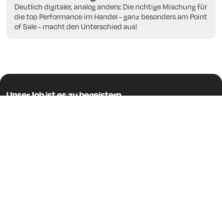
Deutlich digitaler, analog anders: Die richtige Mischung für
die top Performance im Handel - ganz besonders am Point
of Sale - macht den Unterschied aus!
Unser Job ist es zu begeistern.
Lassen Sie uns über
Ihr Projekt sprechen
Presse
Impressum
AGB
Datenschutzerklärung
© 2026, Digitale Mediensysteme GmbH.