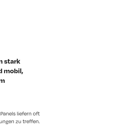
n stark
 mobil,
im
anels liefern oft
ungen zu treffen.