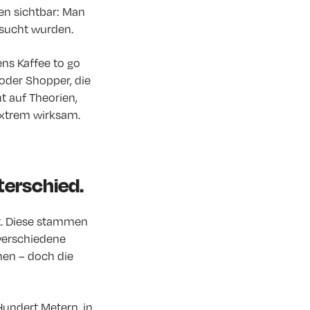
en sichtbar: Man
esucht wurden.
ns Kaffee to go
oder Shopper, die
t auf Theorien,
extrem wirksam.
terschied.
t. Diese stammen
verschiedene
hen – doch die
undert Metern, in