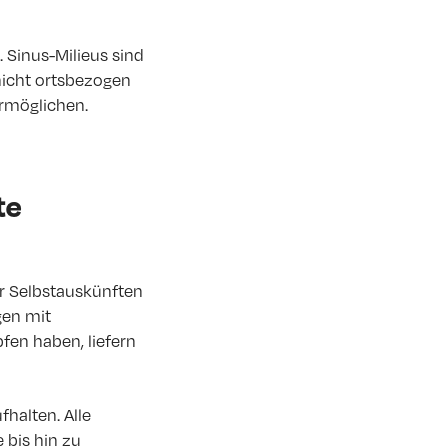
 Sinus-Milieus sind
nicht ortsbezogen
rmöglichen.
te
er Selbstauskünften
gen mit
en haben, liefern
halten. Alle
 bis hin zu