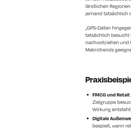
ländlichen Regionen 
jemand tatsächlich i
„GPS-Daten hingegen 
tatsächlich besucht
nachvollziehen und
Makrotrends geeignet
Praxisbeispi
FMCG und Retail
Zielgruppe besuch
Wirkung entsteht
Digitale Außenw
bespielt, wenn r