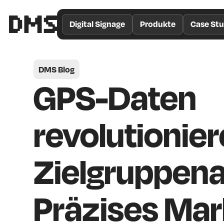
/*
Theme
Digital Signage
Produkte
Case Stu
Color
*/
DMS Blog
GPS-Daten
revolutionie
Zielgruppena
Präzises Mar