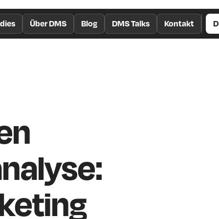
dies
Über DMS
Blog
DMS Talks
Kontakt
D
ren
nalyse:
keting