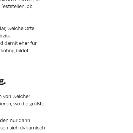
feststellen, ob
lar, welche Orte
äzise
 damit eher für
eting bildet.
g.
en von welcher
ieren, wo die größte
rden nur dann
assen sich dynamisch