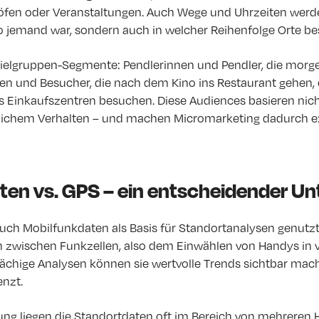
öfen oder Veranstaltungen. Auch Wege und Uhrzeiten werd
wo jemand war, sondern auch in welcher Reihenfolge Orte b
Zielgruppen-Segmente: Pendlerinnen und Pendler, die morge
en und Besucher, die nach dem Kino ins Restaurant gehen, 
 Einkaufszentren besuchen. Diese Audiences basieren nich
hlichem Verhalten – und machen Micromarketing dadurch 
en vs. GPS – ein entscheidender Un
ch Mobilfunkdaten als Basis für Standortanalysen genutz
on zwischen Funkzellen, also dem Einwählen von Handys in 
lächige Analysen können sie wertvolle Trends sichtbar mac
enzt.
ng liegen die Standortdaten oft im Bereich von mehreren H