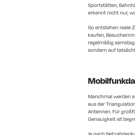
Sportstätten, Bahnh
erkennt nicht nur, 
So entstehen reale 
kaufen, Besucherinn
regelmäßig samstags
sondern auf tatsäc
Mobilfunkdat
Manchmal werden au
aus der Triangulati
Antennen. Für großf
Genauigkeit ist begr
Je nach Netzabdecku