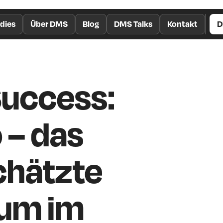
dies
Über DMS
Blog
DMS Talks
Kontakt
D
Success:
 – das
chätzte
ium im