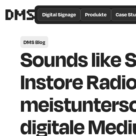
/*
Theme
Digital Signage
Produkte
Case Stu
Color
*/
DMS Blog
Sounds like 
Instore Radio
meistunters
digitale Med