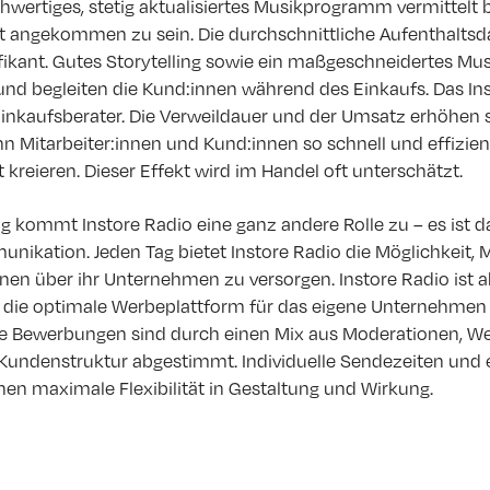
hwertiges, stetig aktualisiertes Musikprogramm vermittel
zeit angekommen zu sein. Die durchschnittliche Aufenthalts
ifikant. Gutes Storytelling sowie ein maßgeschneidertes M
und begleiten die Kund:innen während des Einkaufs. Das In
kaufsberater. Die Verweildauer und der Umsatz erhöhen s
 Mitarbeiter:innen und Kund:innen so schnell und effizien
 kreieren. Dieser Effekt wird im Handel oft unterschätzt.
g kommt Instore Radio eine ganz andere Rolle zu – es ist 
nikation. Jeden Tag bietet Instore Radio die Möglichkeit, M
nen über ihr Unternehmen zu versorgen. Instore Radio ist 
 die optimale Werbeplattform für das eigene Unternehmen
ie Bewerbungen sind durch einen Mix aus Moderationen, W
Kundenstruktur abgestimmt. Individuelle Sendezeiten und ei
n maximale Flexibilität in Gestaltung und Wirkung.