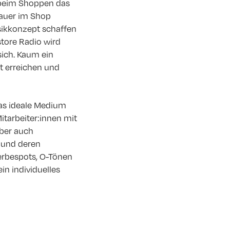
t beim Shoppen das
dauer im Shop
usikkonzept schaffen
store Radio wird
ich. Kaum ein
t erreichen und
das ideale Medium
itarbeiter:innen mit
aber auch
 und deren
erbespots, O-Tönen
n individuelles