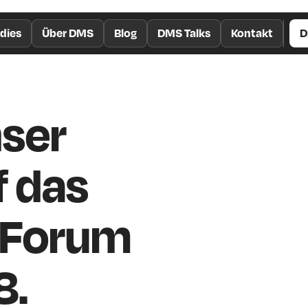
dies
Über DMS
Blog
DMS Talks
Kontakt
D
nser
f das
 Forum
8.