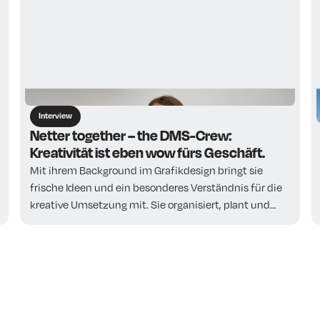
Interview
Netter together – the DMS-Crew:
Kreativität ist eben wow fürs Geschäft.
Mit ihrem Background im Grafikdesign bringt sie
frische Ideen und ein besonderes Verständnis für die
kreative Umsetzung mit. Sie organisiert, plant und
denkt immer einen Schritt weiter – damit jedes
Projekt rund läuft und am Ende genauso aussieht, wie
es gedacht war: einfach wow.