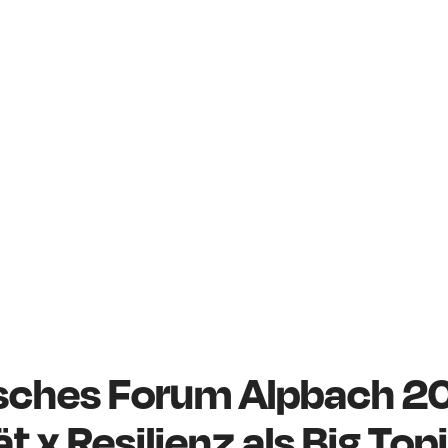
sches Forum Alpbach 20
t x Resilienz als Big Top