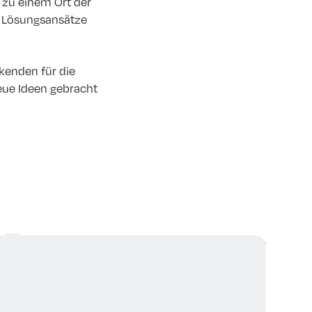
 zu einem Ort der
d Lösungsansätze
kenden für die
eue Ideen gebracht
l
Alle ansehen