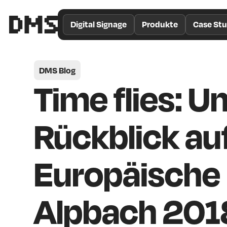
/*
Theme
Digital Signage
Produkte
Case Stu
Color
*/
DMS Blog
Time flies: U
Rückblick au
Europäische
Alpbach 201