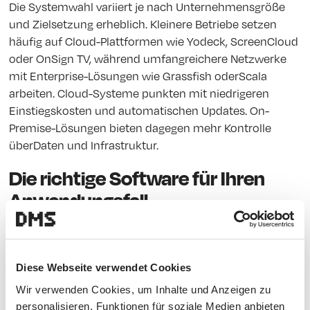
Die Systemwahl variiert je nach Unternehmensgröße
und Zielsetzung erheblich. Kleinere Betriebe setzen
häufig auf Cloud-Plattformen wie Yodeck, ScreenCloud
oder OnSign TV, während umfangreichere Netzwerke
mit Enterprise-Lösungen wie Grassfish oderScala
arbeiten. Cloud-Systeme punkten mit niedrigeren
Einstiegskosten und automatischen Updates. On-
Premise-Lösungen bieten dagegen mehr Kontrolle
überDaten und Infrastruktur.
Die richtige Software für Ihren
Anwendungsfall
Die passendeLösung hängt vom Einsatzzweck ab.
Benötigen Sie eine Lösung für einen
Diese Webseite verwendet Cookies
einzelnenStandort? Dann reicht meist ein Cloud-CMS.
Wir verwenden Cookies, um Inhalte und Anzeigen zu
Betreiben Sie ein Retail-Netzwerk mit zahlreichen
personalisieren, Funktionen für soziale Medien anbieten