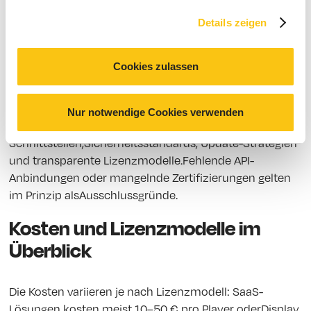
Ausschreibungskriterien für
Details zeigen
Digital Signage Software
Cookies zulassen
Wer eine professionelle Ausschreibung plant, sollte
objektive und messbare Kriterien definieren. Besonders
Nur notwendige Cookies verwenden
wichtig: Skalierbarkeit,
Schnittstellen,Sicherheitsstandards, Update-Strategien
und transparente Lizenzmodelle.Fehlende API-
Anbindungen oder mangelnde Zertifizierungen gelten
im Prinzip alsAusschlussgründe.
Kosten und Lizenzmodelle im
Überblick
Die Kosten variieren je nach Lizenzmodell: SaaS-
Lösungen kosten meist 10–50 € pro Player oderDisplay