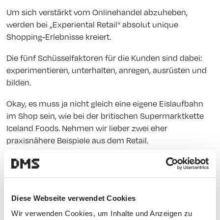
Um sich verstärkt vom Onlinehandel abzuheben,
werden bei „Experiental Retail“ absolut unique
Shopping-Erlebnisse kreiert.
Die fünf Schüsselfaktoren für die Kunden sind dabei:
experimentieren, unterhalten, anregen, ausrüsten und
bilden.
Okay, es muss ja nicht gleich eine eigene Eislaufbahn
im Shop sein, wie bei der britischen Supermarktkette
Iceland Foods. Nehmen wir lieber zwei eher
praxisnähere Beispiele aus dem Retail.
Blush it real good.
Diese Webseite verwendet Cookies
Bei diesem Case geht’s um Make-up – von Mascara bis
Wir verwenden Cookies, um Inhalte und Anzeigen zu