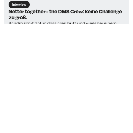
Interview
Netter together - the DMS Crew: Keine Challenge
zu groß.
Sandro sorgt dafür, dass alles läuft und weiß bei einem
Systemausfall gleich, was zu tun ist. Und auch sonst gilt:
Wenn’s nicht läuft, behebt er das Problem.
Produkte
Live Shopping: Live präsentieren, live verkaufen.