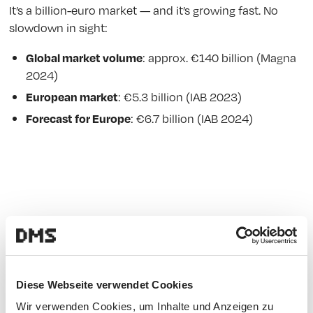
It’s a billion-euro market — and it’s growing fast. No
slowdown in sight:
: approx. €140 billion (Magna
Global market volume
2024)
: €5.3 billion (IAB 2023)
European market
: €6.7 billion (IAB 2024)
Forecast for Europe
Alles spricht für Retail Media – und alle
reden darüber.
Diese Webseite verwendet Cookies
Und mit unserer langjährigen Erfahrung und Expertise
Wir verwenden Cookies, um Inhalte und Anzeigen zu