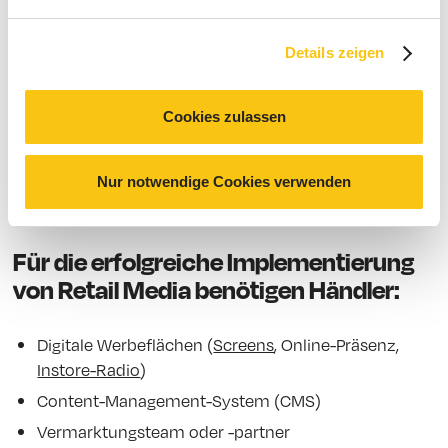
Details zeigen
Technisch perfekt funktioniert’s
perfekt.
Cookies zulassen
Natürlich: Um mit Retail Media erfolgreich zu handeln,
sind ein paar technische Voraussetzungen notwendig.
Nur notwendige Cookies verwenden
Für die erfolgreiche Implementierung
von Retail Media benötigen Händler:
Digitale Werbeflächen (
Screens
, Online-Präsenz,
Instore-Radio
)
Content-Management-System (CMS)
Vermarktungsteam oder -partner