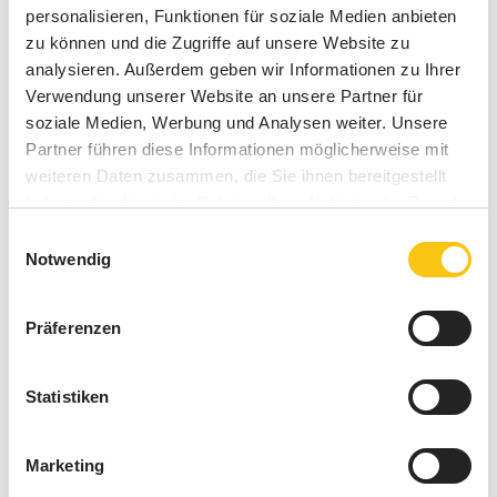
im Retail sagen wir von DMS: zu Recht. Als Full Service
personalisieren, Funktionen für soziale Medien anbieten
Agentur und Digitalisierungspartner haben wir schon
zu können und die Zugriffe auf unsere Website zu
viele Marken bei ihrem Erfolg begleitet. Retail Media hat
analysieren. Außerdem geben wir Informationen zu Ihrer
für uns ein enormes Potenzial – und gerne wollen wir
Verwendung unserer Website an unsere Partner für
Ihnen ein paar der Vorteile für den Handel und Ihre
soziale Medien, Werbung und Analysen weiter. Unsere
Marke nennen.
Partner führen diese Informationen möglicherweise mit
weiteren Daten zusammen, die Sie ihnen bereitgestellt
haben oder die sie im Rahmen Ihrer Nutzung der Dienste
gesammelt haben.
Einwilligungsauswahl
Nur vorteilhaft: Diese Benefits bringt
Notwendig
Retail Media!
Präferenzen
Präzise Zielgruppenansprache durch First-Party-
Daten
Neue Einnahmequellen für Händler
Statistiken
Werbung im direkten Kaufumfeld
Messbarkeit des Werbeerfolgs
Marketing