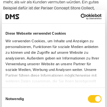
mehr, als wir als Kunden vermuten würden. Ein gutes
Beispiel dafür ist der Pariser Concept Store Collect,
dessen Signature Duft so erfolgreich war, dass man ihn
auch kaufen konnte – und binnen kurzer Zeit hieß es:
Sold out! Expert:innen gehen davon aus, dass 70
Prozent unserer Entscheidungen – auch beim Kaufen –
Diese Webseite verwendet Cookies
unbewusst ablaufen.
Wir verwenden Cookies, um Inhalte und Anzeigen zu
personalisieren, Funktionen für soziale Medien anbieten
zu können und die Zugriffe auf unsere Website zu
Raum für Emotionen.
analysieren. Außerdem geben wir Informationen zu Ihrer
Verwendung unserer Website an unsere Partner für
soziale Medien, Werbung und Analysen weiter. Unsere
70 Prozent aller Kaufentscheidungen fallen spontan
Partner führen diese Informationen möglicherweise mit
direkt vor dem Regal, also impulsiv und emotional statt
weiteren Daten zusammen, die Sie ihnen bereitgestellt
rational. Die richtigen sensitiven Impulse sind wichtige
haben oder die sie im Rahmen Ihrer Nutzung der Dienste
Bestandteile von spannenden Store-Konzepten. Sie
gesammelt haben.
Einwilligungsauswahl
stellen wirkungsvolle Möglichkeiten dar, die
Notwendig
Atmosphäre eines Raumes zu verändern und beim